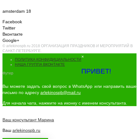
amsterdam 18
Facebook
Twitter
Вконтакте
Google+
© arlekinospb.ru 2018 ОРГАНИЗАЦИЯ ПРАЗДНИКОВ И МЕРОПРИЯТИЙ В
САНКТ-ПЕТЕРБУРГЕ.
×
ПОЛИТИКА КОНФИДИЦИАЛЬНОСТИ
НАША ГРУППА ВКОНТАКТЕ
ПРИВЕТ!
Футер
Вы можете задать свой вопрос в WhatsApp или направить ваше
письмо по адресу
arlekinospb@mail.ru
Для начала чата, нажмите на иконку с именем консультанта.
Ваш консультант
Марина
Ваш
arlekinospb.ru