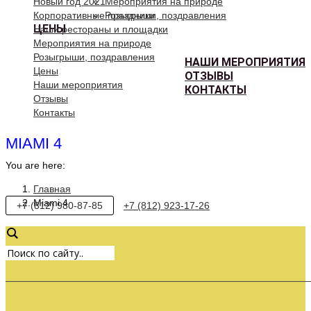
Новый год 2021
Мероприятия на природе
Корпоративные праздники
Розыгрыши, поздравления
ЦЕНЫ
Наши рестораны и площадки
Мероприятия на природе
Розыгрыши, поздравления
НАШИ МЕРОПРИЯТИЯ
Цены
ОТЗЫВЫ
Наши мероприятия
КОНТАКТЫ
Отзывы
Контакты
MIAMI 4
You are here:
Главная
Miami 4
+7 (812) 980-87-85
+7 (812) 923-17-26