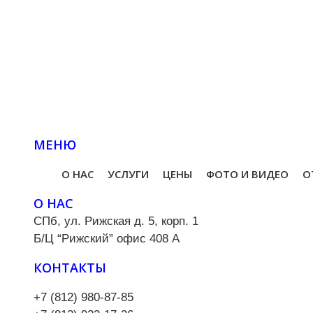
Приятные с
дарим наш
посуды под
МЕНЮ
О НАС
УСЛУГИ
ЦЕНЫ
ФОТО И ВИДЕО
О
О НАС
СПб, ул. Рижская д. 5, корп. 1
Б/Ц “Рижский” офис 408 А
КОНТАКТЫ
+7 (812) 980-87-85