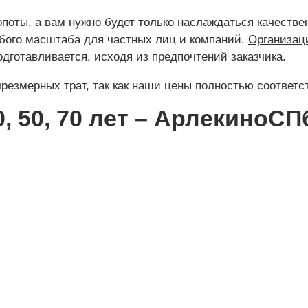
опоты, а вам нужно будет только наслаждаться качестве
бого масштаба для частных лиц и компаний.
Организац
дготавливается, исходя из предпочтений заказчика.
чрезмерных трат, так как наши цены полностью соответ
, 50, 70 лет – АрлекиноСП
НАШИ ПРЕИМУЩЕСТВА
 работаем за наличный и безналичный расч
Минимальная сумма заказа всего
10 000 руб.
тия качества продукции гарантируют сотру
. Опыт в ресторанном бизнесе, более 20 ле