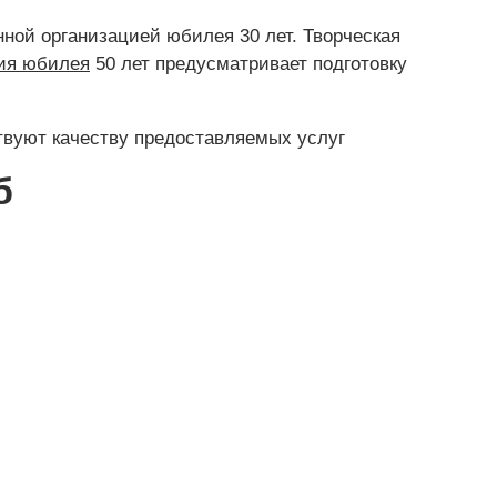
нной организацией юбилея 30 лет. Творческая
ия юбилея
50 лет предусматривает подготовку
ствуют качеству предоставляемых услуг
б
ет.
дники нашей
т работы.