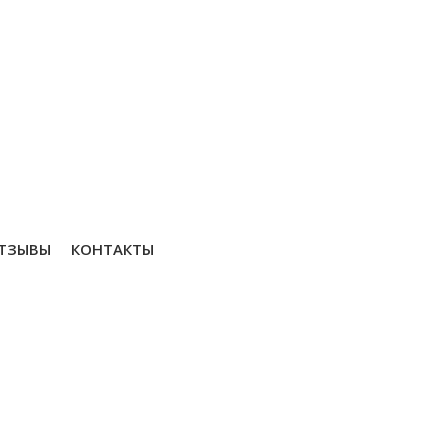
кидки и бонусы. В зависимости от бюджета
им заказчикам различные бонусы: от пред
 напитки заказчика до оплаты ведущего на 
за наш счет.
ТЗЫВЫ
КОНТАКТЫ