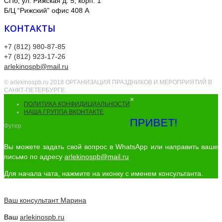
СПб, ул. Рижская д. 5, корп. 1
Б/Ц “Рижский” офис 408 А
КОНТАКТЫ
+7 (812) 980-87-85
+7 (812) 923-17-26
arlekinospb@mail.ru
© arlekinospb.ru 2018 ОРГАНИЗАЦИЯ ПРАЗДНИКОВ И МЕРОПРИЯТИЙ В
САНКТ-ПЕТЕРБУРГЕ.
×
ПОЛИТИКА КОНФИДИЦИАЛЬНОСТИ
НАША ГРУППА ВКОНТАКТЕ
ПРИВЕТ!
Футер
Вы можете задать свой вопрос в WhatsApp или направить ваше
письмо по адресу
arlekinospb@mail.ru
Для начала чата, нажмите на иконку с именем консультанта.
Ваш консультант
Марина
Ваш
arlekinospb.ru