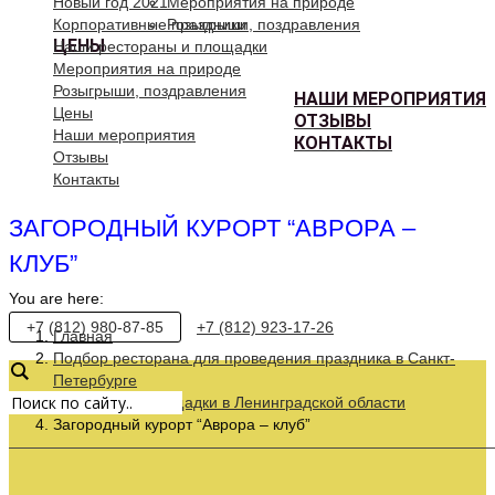
Новый год 2021
Мероприятия на природе
Корпоративные праздники
Розыгрыши, поздравления
ЦЕНЫ
Наши рестораны и площадки
Мероприятия на природе
Розыгрыши, поздравления
НАШИ МЕРОПРИЯТИЯ
Цены
ОТЗЫВЫ
Наши мероприятия
КОНТАКТЫ
Отзывы
Контакты
ЗАГОРОДНЫЙ КУРОРТ “АВРОРА –
КЛУБ”
You are here:
+7 (812) 980-87-85
+7 (812) 923-17-26
Главная
Подбор ресторана для проведения праздника в Санкт-
Петербурге
Загородные площадки в Ленинградской области
Загородный курорт “Аврора – клуб”