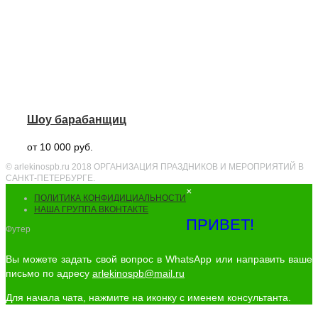
Шоу барабанщиц
от 10 000 руб.
© arlekinospb.ru 2018 ОРГАНИЗАЦИЯ ПРАЗДНИКОВ И МЕРОПРИЯТИЙ В
САНКТ-ПЕТЕРБУРГЕ.
×
ПОЛИТИКА КОНФИДИЦИАЛЬНОСТИ
НАША ГРУППА ВКОНТАКТЕ
ПРИВЕТ!
Футер
Вы можете задать свой вопрос в WhatsApp или направить ваше
письмо по адресу
arlekinospb@mail.ru
Для начала чата, нажмите на иконку с именем консультанта.