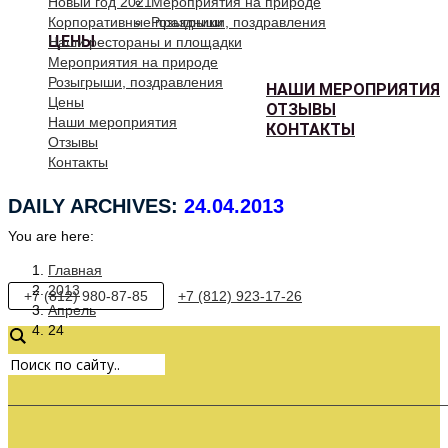
Новый год 2021
Мероприятия на природе
Корпоративные праздники
Розыгрыши, поздравления
ЦЕНЫ
Наши рестораны и площадки
Мероприятия на природе
Розыгрыши, поздравления
НАШИ МЕРОПРИЯТИЯ
Цены
ОТЗЫВЫ
Наши мероприятия
КОНТАКТЫ
Отзывы
Контакты
DAILY ARCHIVES:
24.04.2013
You are here:
Главная
2013
+7 (812) 980-87-85
+7 (812) 923-17-26
Апрель
24