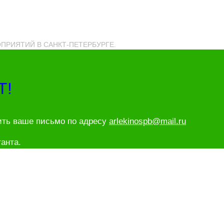
РОПРИЯТИЙ В САНКТ-ПЕТЕРБУРГЕ.
Т!
ить ваше письмо по адресу
arlekinospb@mail.ru
анта.