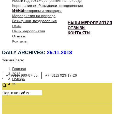
Новый год 2021
Мероприятия на природе
Корпоративные праздники
Розыгрыши, поздравления
ЦЕНЫ
Наши рестораны и площадки
Мероприятия на природе
Розыгрыши, поздравления
НАШИ МЕРОПРИЯТИЯ
Цены
ОТЗЫВЫ
Наши мероприятия
КОНТАКТЫ
Отзывы
Контакты
DAILY ARCHIVES:
25.11.2013
You are here:
Главная
2013
+7 (812) 980-87-85
+7 (812) 923-17-26
Ноябрь
25