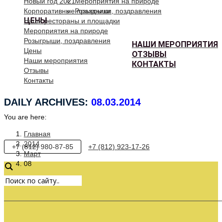
Новый год 2021
Мероприятия на природе
Корпоративные праздники
Розыгрыши, поздравления
ЦЕНЫ
Наши рестораны и площадки
Мероприятия на природе
Розыгрыши, поздравления
НАШИ МЕРОПРИЯТИЯ
Цены
ОТЗЫВЫ
Наши мероприятия
КОНТАКТЫ
Отзывы
Контакты
DAILY ARCHIVES:
08.03.2014
You are here:
Главная
2014
+7 (812) 980-87-85
+7 (812) 923-17-26
Март
08