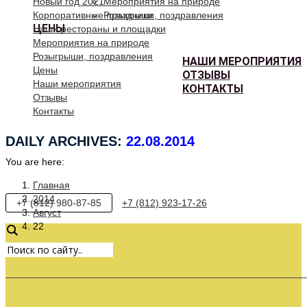
Новый год 2021
Мероприятия на природе
Корпоративные праздники
Розыгрыши, поздравления
ЦЕНЫ
Наши рестораны и площадки
Мероприятия на природе
Розыгрыши, поздравления
НАШИ МЕРОПРИЯТИЯ
Цены
ОТЗЫВЫ
Наши мероприятия
КОНТАКТЫ
Отзывы
Контакты
DAILY ARCHIVES:
22.08.2014
You are here:
Главная
2014
+7 (812) 980-87-85
+7 (812) 923-17-26
Август
22