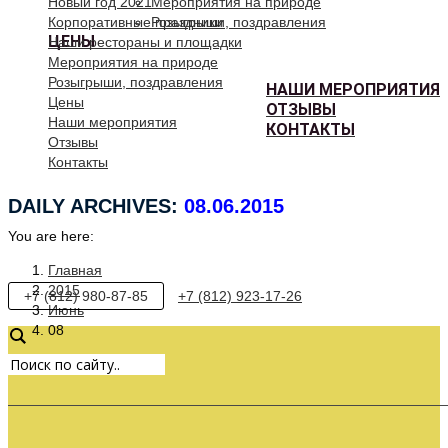
Новый год 2021
Мероприятия на природе
Корпоративные праздники
Розыгрыши, поздравления
ЦЕНЫ
Наши рестораны и площадки
Мероприятия на природе
Розыгрыши, поздравления
НАШИ МЕРОПРИЯТИЯ
Цены
ОТЗЫВЫ
Наши мероприятия
КОНТАКТЫ
Отзывы
Контакты
DAILY ARCHIVES:
08.06.2015
You are here:
Главная
2015
+7 (812) 980-87-85
+7 (812) 923-17-26
Июнь
08