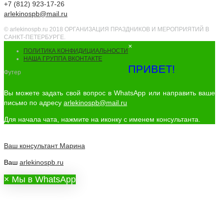
+7 (812) 923-17-26
arlekinospb@mail.ru
© arlekinospb.ru 2018 ОРГАНИЗАЦИЯ ПРАЗДНИКОВ И МЕРОПРИЯТИЙ В
САНКТ-ПЕТЕРБУРГЕ.
×
ПОЛИТИКА КОНФИДИЦИАЛЬНОСТИ
НАША ГРУППА ВКОНТАКТЕ
ПРИВЕТ!
Футер
Вы можете задать свой вопрос в WhatsApp или направить ваше
письмо по адресу
arlekinospb@mail.ru
Для начала чата, нажмите на иконку с именем консультанта.
Ваш консультант
Марина
Ваш
arlekinospb.ru
×
Мы в WhatsApp