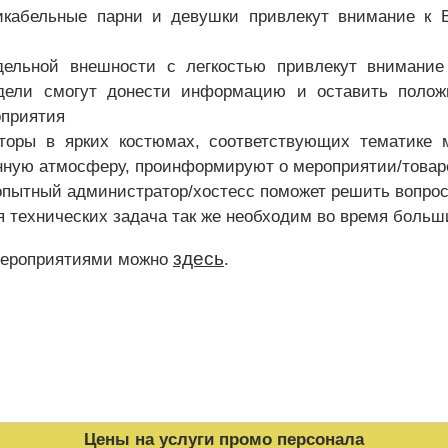
икабельные парни и девушки привлекут внимание к 
льной внешности с легкостью привлекут внимание 
ели смогут донести информацию и оставить положи
оприятия
оры в ярких костюмах, соответствующих тематике м
ную атмосферу, проинформируют о мероприятии/товаре
опытный администратор/хостесс поможет решить вопрос
я технических задача так же необходим во время боль
здесь
мероприятиями можно
.
Цены на услуги промо персонала