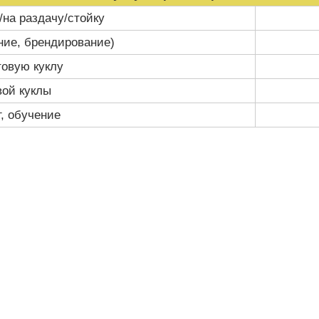
/на раздачу/стойку
ние, брендирование)
товую куклу
вой куклы
г, обучение