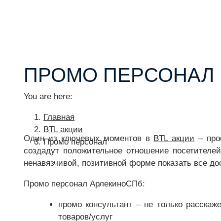
ПРОМО ПЕРСОНАЛ
You are here:
Главная
BTL акции
Один из ключевых моментов в
BTL акции
– про
Промо персонал
создадут положительное отношение посетителей
ненавязчивой, позитивной форме показать все до
Промо персонал АрлекиноСПб:
промо консультант – не только расскаж
товаров/услуг