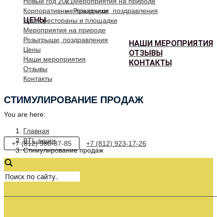
Новый год 2021
Мероприятия на природе
Корпоративные праздники
Розыгрыши, поздравления
ЦЕНЫ
Наши рестораны и площадки
Мероприятия на природе
Розыгрыши, поздравления
НАШИ МЕРОПРИЯТИЯ
Цены
ОТЗЫВЫ
Наши мероприятия
КОНТАКТЫ
Отзывы
Контакты
СТИМУЛИРОВАНИЕ ПРОДАЖ
You are here:
Главная
BTL акции
+7 (812) 980-87-85
+7 (812) 923-17-26
Стимулирование продаж