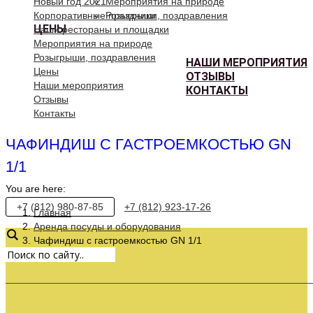
Новый год 2021
Мероприятия на природе
Корпоративные праздники
Розыгрыши, поздравления
ЦЕНЫ
Наши рестораны и площадки
Мероприятия на природе
Розыгрыши, поздравления
НАШИ МЕРОПРИЯТИЯ
Цены
ОТЗЫВЫ
Наши мероприятия
КОНТАКТЫ
Отзывы
Контакты
ЧАФИНДИШ С ГАСТРОЕМКОСТЬЮ GN
1/1
You are here:
+7 (812) 980-87-85
+7 (812) 923-17-26
Главная
Аренда посуды и оборудования
Чафиндиш с гастроемкостью GN 1/1