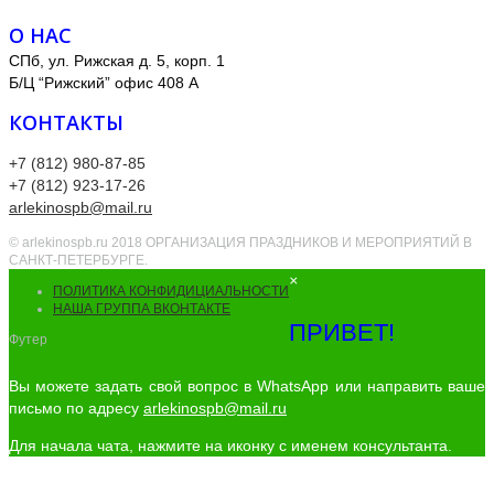
О НАС
СПб, ул. Рижская д. 5, корп. 1
Б/Ц “Рижский” офис 408 А
КОНТАКТЫ
+7 (812) 980-87-85
+7 (812) 923-17-26
arlekinospb@mail.ru
© arlekinospb.ru 2018 ОРГАНИЗАЦИЯ ПРАЗДНИКОВ И МЕРОПРИЯТИЙ В
САНКТ-ПЕТЕРБУРГЕ.
×
ПОЛИТИКА КОНФИДИЦИАЛЬНОСТИ
НАША ГРУППА ВКОНТАКТЕ
ПРИВЕТ!
Футер
Вы можете задать свой вопрос в WhatsApp или направить ваше
письмо по адресу
arlekinospb@mail.ru
Для начала чата, нажмите на иконку с именем консультанта.