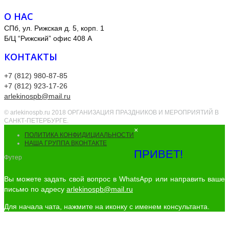
О НАС
СПб, ул. Рижская д. 5, корп. 1
Б/Ц “Рижский” офис 408 А
КОНТАКТЫ
+7 (812) 980-87-85
+7 (812) 923-17-26
arlekinospb@mail.ru
© arlekinospb.ru 2018 ОРГАНИЗАЦИЯ ПРАЗДНИКОВ И МЕРОПРИЯТИЙ В
САНКТ-ПЕТЕРБУРГЕ.
×
ПОЛИТИКА КОНФИДИЦИАЛЬНОСТИ
НАША ГРУППА ВКОНТАКТЕ
ПРИВЕТ!
Футер
Вы можете задать свой вопрос в WhatsApp или направить ваше
письмо по адресу
arlekinospb@mail.ru
Для начала чата, нажмите на иконку с именем консультанта.