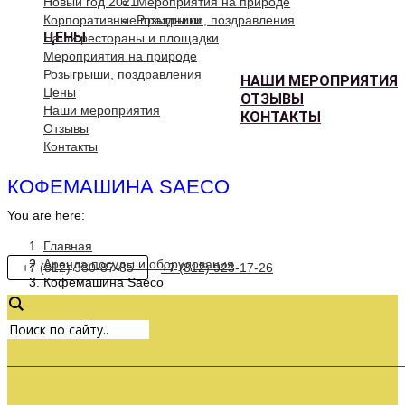
Новый год 2021
Мероприятия на природе
Корпоративные праздники
Розыгрыши, поздравления
ЦЕНЫ
Наши рестораны и площадки
Мероприятия на природе
Розыгрыши, поздравления
НАШИ МЕРОПРИЯТИЯ
Цены
ОТЗЫВЫ
Наши мероприятия
КОНТАКТЫ
Отзывы
Контакты
КОФЕМАШИНА SAECO
You are here:
Главная
Аренда посуды и оборудования
+7 (812) 980-87-85
+7 (812) 923-17-26
Кофемашина Saeco