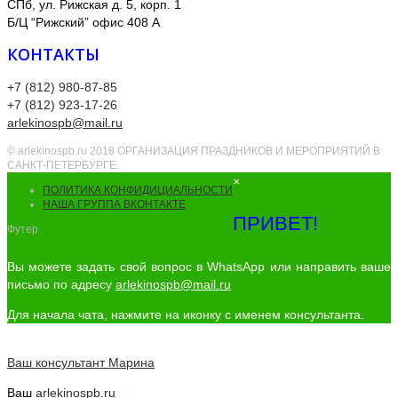
СПб, ул. Рижская д. 5, корп. 1
Б/Ц “Рижский” офис 408 А
КОНТАКТЫ
+7 (812) 980-87-85
+7 (812) 923-17-26
arlekinospb@mail.ru
© arlekinospb.ru 2018 ОРГАНИЗАЦИЯ ПРАЗДНИКОВ И МЕРОПРИЯТИЙ В
САНКТ-ПЕТЕРБУРГЕ.
×
ПОЛИТИКА КОНФИДИЦИАЛЬНОСТИ
НАША ГРУППА ВКОНТАКТЕ
ПРИВЕТ!
Футер
Вы можете задать свой вопрос в WhatsApp или направить ваше
письмо по адресу
arlekinospb@mail.ru
Для начала чата, нажмите на иконку с именем консультанта.
Ваш консультант
Марина
Ваш
arlekinospb.ru