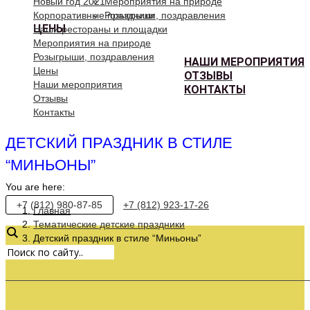
Новый год 2021
Мероприятия на природе
Корпоративные праздники
Розыгрыши, поздравления
ЦЕНЫ
Наши рестораны и площадки
Мероприятия на природе
Розыгрыши, поздравления
НАШИ МЕРОПРИЯТИЯ
Цены
ОТЗЫВЫ
Наши мероприятия
КОНТАКТЫ
Отзывы
Контакты
ДЕТСКИЙ ПРАЗДНИК В СТИЛЕ
“МИНЬОНЫ”
You are here:
+7 (812) 980-87-85
+7 (812) 923-17-26
Главная
Тематические детские праздники
Детский праздник в стиле “Миньоны”