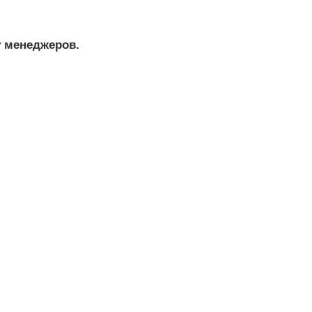
у менеджеров.
ет.
дники нашей
т работы.
 заказа, мы
оставления