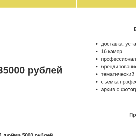
В
доставка, уст
16 камер
профессионал
брендировани
35000 рублей
тематический 
съемка профе
архив с фото
Пр
24 дюйма 5000 рублей