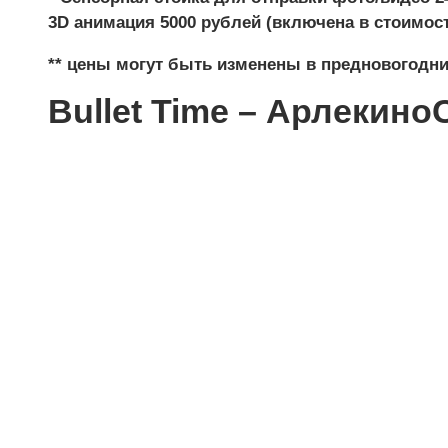
3D анимация 5000 рублей (включена в стоимост
** цены могут быть изменены в предновогодни
Bullet Time – Арлекино
Мы
100% гаран
компании
Приятные с
дарим наш