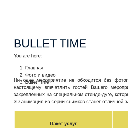
BULLET TIME
You are here:
Главная
Фото и видео
Ни одно мероприятие не обходится без фото
Bullet Time
настоящему впечатлить гостей Вашего меропр
закрепленных на специальном стенде-дуге, кото
3D анимация из серии снимков станет отличной 
Пакет услуг