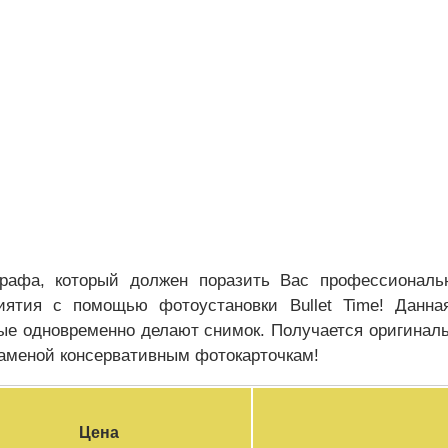
графа, который должен поразить Вас профессиональ
иятия с помощью фотоустановки Bullet Time! Данная
рые одновременно делают снимок. Получается оригина
заменой консервативным фотокарточкам!
Цена