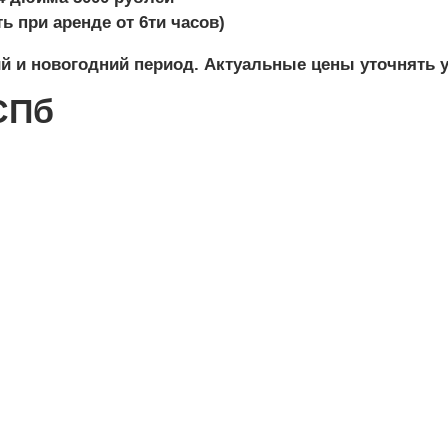
ь при аренде от 6ти часов)
й и новогодний период. Актуальные цены уточнять 
СПб
НАШИ ПРЕИМУЩЕСТВА
 работаем за наличный и безналичный расч
Минимальная сумма заказа всего
10 000 руб.
тия качества продукции гарантируют сотру
. Опыт в ресторанном бизнесе, более 20 ле
кидки и бонусы. В зависимости от бюджета
им заказчикам различные бонусы: от пред