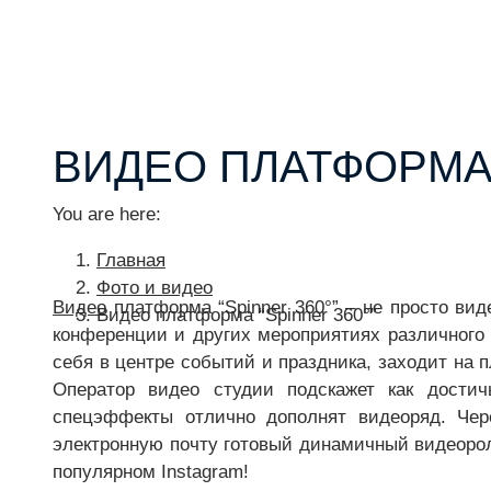
ВИДЕО ПЛАТФОРМА 
You are here:
Главная
Фото и видео
Видео
платформа “Spinner 360°” – не просто вид
Видео платформа “Spinner 360°”
конференции и других мероприятиях различного 
себя в центре событий и праздника, заходит на
Оператор видео студии подскажет как достич
спецэффекты отлично дополнят видеоряд. Чер
электронную почту готовый динамичный видеорол
популярном Instagram!