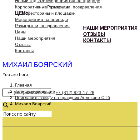
Новый год 2021
Мероприятия на природе
Корпоративные праздники
Розыгрыши, поздравления
ЦЕНЫ
Наши рестораны и площадки
Мероприятия на природе
Розыгрыши, поздравления
НАШИ МЕРОПРИЯТИЯ
Цены
ОТЗЫВЫ
Наши мероприятия
КОНТАКТЫ
Отзывы
Контакты
МИХАИЛ БОЯРСКИЙ
You are here:
Главная
Артисты и ведущие
+7 (812) 980-87-85
+7 (812) 923-17-26
Пригласить звезду на праздник Арлекино СПб
Михаил Боярский