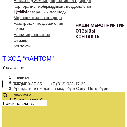
Новый год 2021
Мероприятия на природе
Корпоративные праздники
Розыгрыши, поздравления
ЦЕНЫ
Наши рестораны и площадки
Мероприятия на природе
Розыгрыши, поздравления
НАШИ МЕРОПРИЯТИЯ
Цены
ОТЗЫВЫ
Наши мероприятия
КОНТАКТЫ
Отзывы
Контакты
Т-ХОД “ФАНТОМ”
You are here:
Главная
Услуги
+7 (812) 980-87-85
+7 (812) 923-17-26
Аренда теплоходов на свадьбу в Санкт-Петербурге
недорого
Т-ход “Фантом”