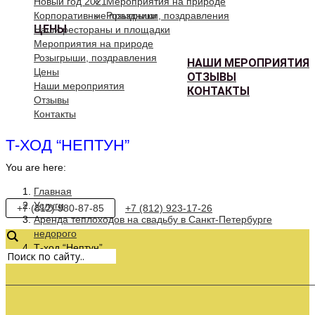
Новый год 2021
Мероприятия на природе
Корпоративные праздники
Розыгрыши, поздравления
ЦЕНЫ
Наши рестораны и площадки
Мероприятия на природе
Розыгрыши, поздравления
НАШИ МЕРОПРИЯТИЯ
Цены
ОТЗЫВЫ
Наши мероприятия
КОНТАКТЫ
Отзывы
Контакты
Т-ХОД “НЕПТУН”
You are here:
Главная
Услуги
+7 (812) 980-87-85
+7 (812) 923-17-26
Аренда теплоходов на свадьбу в Санкт-Петербурге
недорого
Т-ход “Нептун”