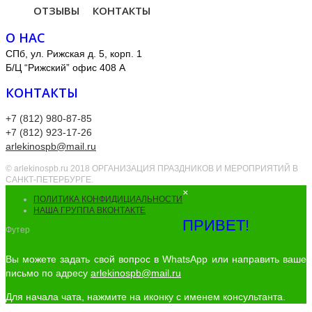
ОТЗЫВЫ
КОНТАКТЫ
О НАС
СПб, ул. Рижская д. 5, корп. 1
Б/Ц “Рижский” офис 408 А
КОНТАКТЫ
+7 (812) 980-87-85
+7 (812) 923-17-26
arlekinospb@mail.ru
© arlekinospb.ru 2018 ОРГАНИЗАЦИЯ ПРАЗДНИКОВ И МЕРОПРИЯТИЙ В
САНКТ-ПЕТЕРБУРГЕ.
×
ПОЛИТИКА КОНФИДИЦИАЛЬНОСТИ
НАША ГРУППА ВКОНТАКТЕ
ПРИВЕТ!
Футер
Вы можете задать свой вопрос в WhatsApp или направить ваше
письмо по адресу
arlekinospb@mail.ru
Для начала чата, нажмите на иконку с именем консультанта.