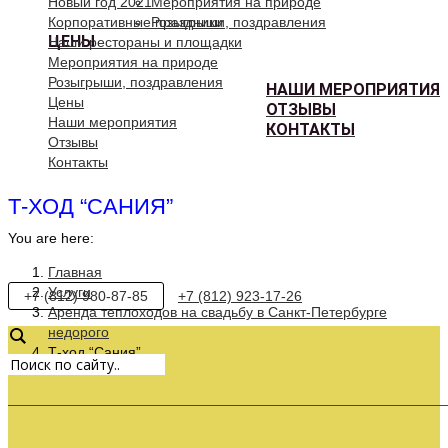
Новый год 2021
Мероприятия на природе
Корпоративные праздники
Розыгрыши, поздравления
ЦЕНЫ
Наши рестораны и площадки
Мероприятия на природе
Розыгрыши, поздравления
НАШИ МЕРОПРИЯТИЯ
Цены
ОТЗЫВЫ
Наши мероприятия
КОНТАКТЫ
Отзывы
Контакты
Т-ХОД “САНИЯ”
You are here:
Главная
Услуги
+7 (812) 980-87-85
+7 (812) 923-17-26
Аренда теплоходов на свадьбу в Санкт-Петербурге
недорого
Т-ход “Сания”