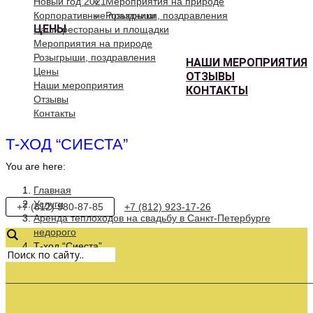
Новый год 2021
Мероприятия на природе
Корпоративные праздники
Розыгрыши, поздравления
ЦЕНЫ
Наши рестораны и площадки
Мероприятия на природе
Розыгрыши, поздравления
НАШИ МЕРОПРИЯТИЯ
Цены
ОТЗЫВЫ
Наши мероприятия
КОНТАКТЫ
Отзывы
Контакты
Т-ХОД “СИЕСТА”
You are here:
Главная
Услуги
+7 (812) 980-87-85
+7 (812) 923-17-26
Аренда теплоходов на свадьбу в Санкт-Петербурге
недорого
Т-ход “Сиеста”