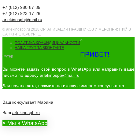
+7 (812) 980-87-85
+7 (812) 923-17-26
arlekinospb@mail.ru
© arlekinospb.ru 2018 ОРГАНИЗАЦИЯ ПРАЗДНИКОВ И МЕРОПРИЯТИЙ В
САНКТ-ПЕТЕРБУРГЕ.
×
ПОЛИТИКА КОНФИДИЦИАЛЬНОСТИ
НАША ГРУППА ВКОНТАКТЕ
ПРИВЕТ!
Футер
Вы можете задать свой вопрос в WhatsApp или направить ваше
письмо по адресу
arlekinospb@mail.ru
Для начала чата, нажмите на иконку с именем консультанта.
Ваш консультант
Марина
Ваш
arlekinospb.ru
×
Мы в WhatsApp