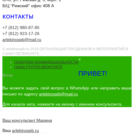
Б/Ц “Рижский” офис 408 А
КОНТАКТЫ
+7 (812) 980-87-85
+7 (812) 923-17-26
arlekinospb@mail.ru
© arlekinospb.ru 2018 ОРГАНИЗАЦИЯ ПРАЗДНИКОВ И МЕРОПРИЯТИЙ В
САНКТ-ПЕТЕРБУРГЕ.
×
ПОЛИТИКА КОНФИДИЦИАЛЬНОСТИ
НАША ГРУППА ВКОНТАКТЕ
ПРИВЕТ!
Футер
Вы можете задать свой вопрос в WhatsApp или направить ваше
письмо по адресу
arlekinospb@mail.ru
Для начала чата, нажмите на иконку с именем консультанта.
Ваш консультант
Марина
Ваш
arlekinospb.ru