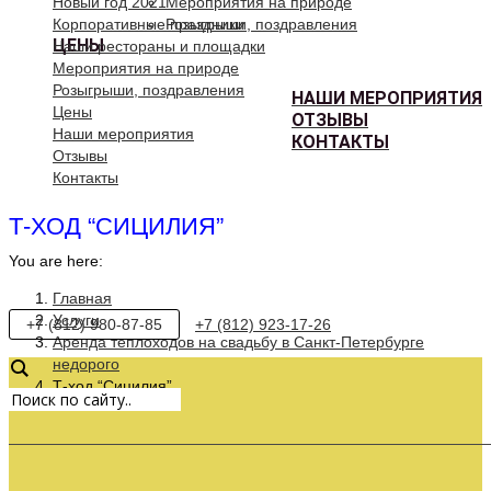
Новый год 2021
Мероприятия на природе
Корпоративные праздники
Розыгрыши, поздравления
ЦЕНЫ
Наши рестораны и площадки
Мероприятия на природе
Розыгрыши, поздравления
НАШИ МЕРОПРИЯТИЯ
Цены
ОТЗЫВЫ
Наши мероприятия
КОНТАКТЫ
Отзывы
Контакты
Т-ХОД “СИЦИЛИЯ”
You are here:
Главная
Услуги
+7 (812) 980-87-85
+7 (812) 923-17-26
Аренда теплоходов на свадьбу в Санкт-Петербурге
недорого
Т-ход “Сицилия”