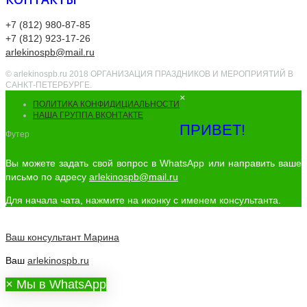
+7 (812) 980-87-85
+7 (812) 923-17-26
arlekinospb@mail.ru
© arlekinospb.ru 2018 ОРГАНИЗАЦИЯ ПРАЗДНИКОВ И МЕРОПРИЯТИЙ В
САНКТ-ПЕТЕРБУРГЕ.
×
ПОЛИТИКА КОНФИДИЦИАЛЬНОСТИ
НАША ГРУППА ВКОНТАКТЕ
ПРИВЕТ!
Футер
Вы можете задать свой вопрос в WhatsApp или направить ваше
письмо по адресу
arlekinospb@mail.ru
Для начала чата, нажмите на иконку с именем консультанта.
Ваш консультант
Марина
Ваш
arlekinospb.ru
×
Мы в WhatsApp