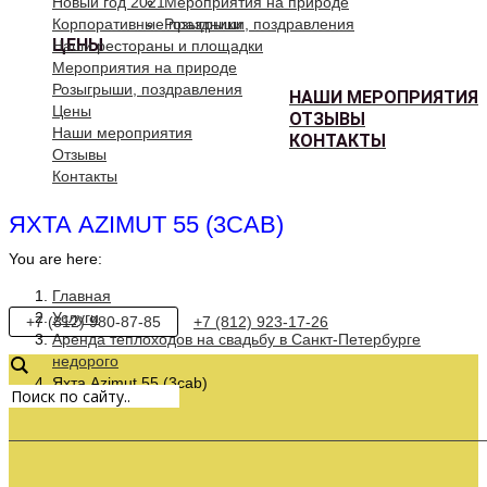
Новый год 2021
Мероприятия на природе
Корпоративные праздники
Розыгрыши, поздравления
ЦЕНЫ
Наши рестораны и площадки
Мероприятия на природе
Розыгрыши, поздравления
НАШИ МЕРОПРИЯТИЯ
Цены
ОТЗЫВЫ
Наши мероприятия
КОНТАКТЫ
Отзывы
Контакты
ЯХТА AZIMUT 55 (3CAB)
You are here:
Главная
Услуги
+7 (812) 980-87-85
+7 (812) 923-17-26
Аренда теплоходов на свадьбу в Санкт-Петербурге
недорого
Яхта Azimut 55 (3cab)