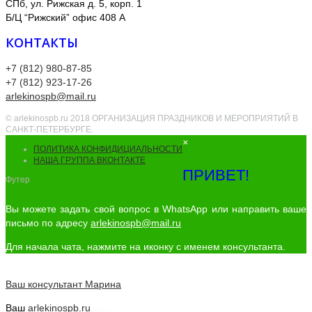
СПб, ул. Рижская д. 5, корп. 1
Б/Ц “Рижский” офис 408 А
КОНТАКТЫ
+7 (812) 980-87-85
+7 (812) 923-17-26
arlekinospb@mail.ru
© arlekinospb.ru 2018 ОРГАНИЗАЦИЯ ПРАЗДНИКОВ И МЕРОПРИЯТИЙ В
САНКТ-ПЕТЕРБУРГЕ.
×
ПОЛИТИКА КОНФИДИЦИАЛЬНОСТИ
НАША ГРУППА ВКОНТАКТЕ
ПРИВЕТ!
Футер
Вы можете задать свой вопрос в WhatsApp или направить ваше
письмо по адресу
arlekinospb@mail.ru
Для начала чата, нажмите на иконку с именем консультанта.
Ваш консультант
Марина
Ваш
arlekinospb.ru