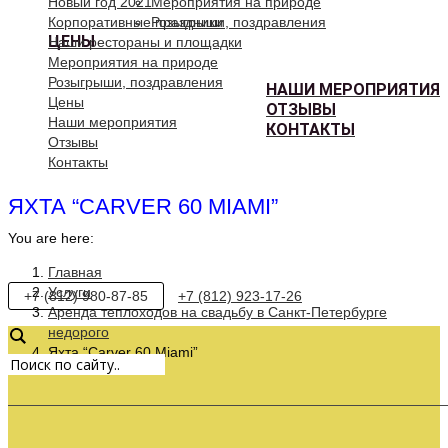
Новый год 2021
Мероприятия на природе
Корпоративные праздники
Розыгрыши, поздравления
ЦЕНЫ
Наши рестораны и площадки
Мероприятия на природе
Розыгрыши, поздравления
НАШИ МЕРОПРИЯТИЯ
Цены
ОТЗЫВЫ
Наши мероприятия
КОНТАКТЫ
Отзывы
Контакты
ЯХТА “CARVER 60 MIAMI”
You are here:
Главная
Услуги
+7 (812) 980-87-85
+7 (812) 923-17-26
Аренда теплоходов на свадьбу в Санкт-Петербурге
недорого
Яхта “Carver 60 Miami”