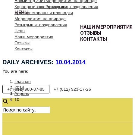
Новый год 2021
Мероприятия на природе
Корпоративные праздники
Розыгрыши, поздравления
ЦЕНЫ
Наши рестораны и площадки
Мероприятия на природе
Розыгрыши, поздравления
НАШИ МЕРОПРИЯТИЯ
Цены
ОТЗЫВЫ
Наши мероприятия
КОНТАКТЫ
Отзывы
Контакты
DAILY ARCHIVES:
10.04.2014
You are here:
Главная
2014
+7 (812) 980-87-85
+7 (812) 923-17-26
Апрель
10