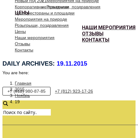
Новый год 2021
Мероприятия на природе
Корпоративные праздники
Розыгрыши, поздравления
ЦЕНЫ
Наши рестораны и площадки
Мероприятия на природе
Розыгрыши, поздравления
НАШИ МЕРОПРИЯТИЯ
Цены
ОТЗЫВЫ
Наши мероприятия
КОНТАКТЫ
Отзывы
Контакты
DAILY ARCHIVES:
19.11.2015
You are here:
Главная
2015
+7 (812) 980-87-85
+7 (812) 923-17-26
Ноябрь
19