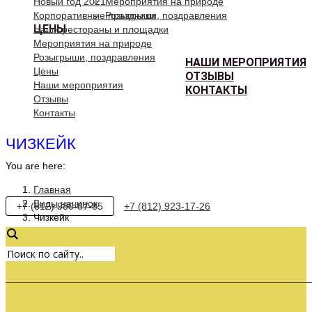
Новый год 2021
Мероприятия на природе
Корпоративные праздники
Розыгрыши, поздравления
ЦЕНЫ
Наши рестораны и площадки
Мероприятия на природе
Розыгрыши, поздравления
НАШИ МЕРОПРИЯТИЯ
Цены
ОТЗЫВЫ
Наши мероприятия
КОНТАКТЫ
Отзывы
Контакты
ЧИЗКЕЙК
You are here:
Главная
Виды начинок
+7 (812) 980-87-85
+7 (812) 923-17-26
Чизкейк