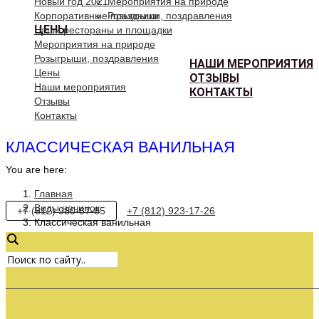
Новый год 2021
Мероприятия на природе
Корпоративные праздники
Розыгрыши, поздравления
ЦЕНЫ
Наши рестораны и площадки
Мероприятия на природе
Розыгрыши, поздравления
НАШИ МЕРОПРИЯТИЯ
Цены
ОТЗЫВЫ
Наши мероприятия
КОНТАКТЫ
Отзывы
Контакты
КЛАССИЧЕСКАЯ ВАНИЛЬНАЯ
You are here:
Главная
Виды начинок
+7 (812) 980-87-85
+7 (812) 923-17-26
Классическая ванильная