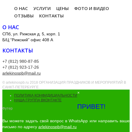
О НАС
УСЛУГИ
ЦЕНЫ
ФОТО И ВИДЕО
ОТЗЫВЫ
КОНТАКТЫ
О НАС
СПб, ул. Рижская д. 5, корп. 1
Б/Ц “Рижский” офис 408 А
КОНТАКТЫ
+7 (812) 980-87-85
+7 (812) 923-17-26
arlekinospb@mail.ru
© arlekinospb.ru 2018 ОРГАНИЗАЦИЯ ПРАЗДНИКОВ И МЕРОПРИЯТИЙ В
САНКТ-ПЕТЕРБУРГЕ.
×
ПОЛИТИКА КОНФИДИЦИАЛЬНОСТИ
НАША ГРУППА ВКОНТАКТЕ
ПРИВЕТ!
Футер
Вы можете задать свой вопрос в WhatsApp или направить ваше
письмо по адресу
arlekinospb@mail.ru